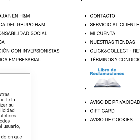
AJAR EN H&M
CONTACTO
CA DEL GRUPO H&M
SERVICIO AL CLIENTE
ONSABILIDAD SOCIAL
MI CUENTA
SA
NUESTRAS TIENDAS
IÓN CON INVERSIONISTAS
CLICK&COLLECT - RE
ICA EMPRESARIAL
TÉRMINOS Y CONDICI
otras
cerle la
AVISO DE PRIVACIDA
izar su
blicidad
GIFT CARD
oletines
AVISO DE COOKIES
redes
l usuario,
erdo en que