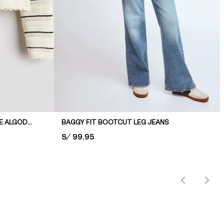
JERSEY EN PUNTO POINTELLE DE ALGODÓN
BAGGY FIT BOOTCUT LEG JEANS
PRICE:
S/ 99.95