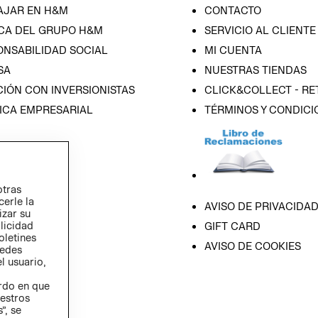
AJAR EN H&M
CONTACTO
CA DEL GRUPO H&M
SERVICIO AL CLIENTE
ONSABILIDAD SOCIAL
MI CUENTA
SA
NUESTRAS TIENDAS
IÓN CON INVERSIONISTAS
CLICK&COLLECT - RE
ICA EMPRESARIAL
TÉRMINOS Y CONDICI
otras
cerle la
AVISO DE PRIVACIDA
izar su
blicidad
GIFT CARD
oletines
AVISO DE COOKIES
redes
l usuario,
erdo en que
estros
”, se