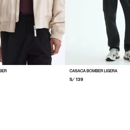
BER
CASACA BOMBER LIGERA
PRICE:
S/ 139