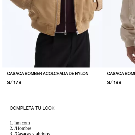
CASACA BOMBER ACOLCHADA DE NYLON
CASACA BOM
PRICE:
S/ 179
PRICE:
S/ 199
COMPLETA TU LOOK
hm.com
/
Hombre
/
Casacas y abrigos