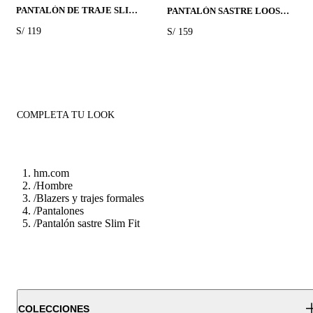
PANTALÓN DE TRAJE SLIM FIT
PANTALÓN SASTRE LOOSE FIT
PRICE:
S/ 119
PRICE:
S/ 159
COMPLETA TU LOOK
hm.com
/
Hombre
/
Blazers y trajes formales
/
Pantalones
/
Pantalón sastre Slim Fit
COLECCIONES