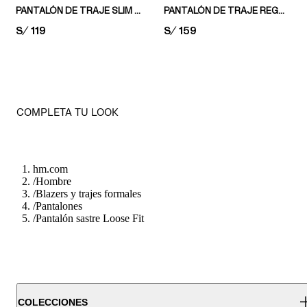
PANTALÓN DE TRAJE SLIM FIT
PANTALÓN DE TRAJE REGULAR FIT
PRICE:
S/ 119
PRICE:
S/ 159
COMPLETA TU LOOK
hm.com
/
Hombre
/
Blazers y trajes formales
/
Pantalones
/
Pantalón sastre Loose Fit
COLECCIONES