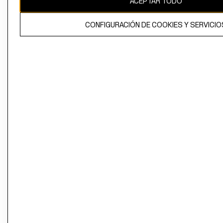
ACEPTAR TODO
CONFIGURACIÓN DE COOKIES Y SERVICIO
El contenido de esta página web está protegido por copyright y es
propiedad de H&M Hennes & Mauritz AB