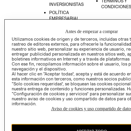
TÉRMINOS Y
INVERSIONISTAS
CONDICIONE
POLÍTICA
EMPRESARIAL
Antes de empezar a comprar
Utilizamos cookies de origen y de terceros, incluidas otras 
rastreo de editores externos, para ofrecerle la funcionalid
AVISO DE
nuestro sitio web, personalizar su experiencia de usuario, rea
PRIVACIDAD
entregar publicidad personalizada en nuestros sitios web, a
boletines informativos en Internet y a través de plataformas
GIFT CARD
Con ese fin, recopilamos información sobre el usuario, los 
AVISO DE COO
navegación y el dispositivo.
Al hacer clic en “Aceptar todas”, acepta y está de acuerdo
esta información con terceros, como nuestros socios publicit
“Solo cookies requeridas”, se bloquean las cookies opcionale
nuestra entrega de contenido y funciones personalizadas. H
“Configuración de cookies y servicios” para personalizar sus
nuestro aviso de cookies y uso compartido de datos para 
información.
Aviso de cookies y uso compartido de dato
Perú (S/)
CAMBIAR REGIÓN