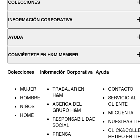
COLECCIONES
INFORMACIÓN CORPORATIVA
AYUDA
CONVIÉRTETE EN H&M MEMBER
Colecciones
Información Corporativa
Ayuda
MUJER
TRABAJAR EN
CONTACTO
H&M
HOMBRE
SERVICIO AL
ACERCA DEL
CLIENTE
NIÑOS
GRUPO H&M
MI CUENTA
HOME
RESPONSABILIDAD
NUESTRAS TI
SOCIAL
CLICK&COLLE
PRENSA
RETIRO EN TI