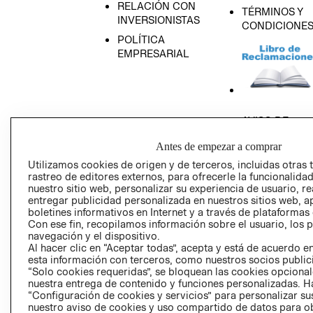
RELACIÓN CON
TÉRMINOS Y
INVERSIONISTAS
CONDICIONE
POLÍTICA
EMPRESARIAL
AVISO DE
PRIVACIDAD
Antes de empezar a comprar
GIFT CARD
Utilizamos cookies de origen y de terceros, incluidas otras 
AVISO DE COO
rastreo de editores externos, para ofrecerle la funcionalid
nuestro sitio web, personalizar su experiencia de usuario, rea
entregar publicidad personalizada en nuestros sitios web, a
boletines informativos en Internet y a través de plataformas
Con ese fin, recopilamos información sobre el usuario, los 
navegación y el dispositivo.
Al hacer clic en “Aceptar todas”, acepta y está de acuerdo
esta información con terceros, como nuestros socios publicit
Perú (S/)
“Solo cookies requeridas”, se bloquean las cookies opcionale
nuestra entrega de contenido y funciones personalizadas. H
“Configuración de cookies y servicios” para personalizar sus
CAMBIAR REGIÓN
nuestro aviso de cookies y uso compartido de datos para 