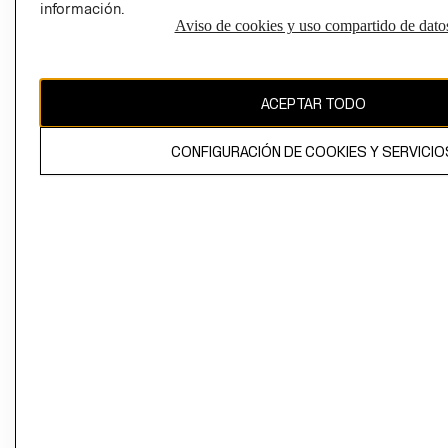
información.
Aviso de cookies y uso compartido de dato
El contenido de esta página web está protegido por copyright y es
propiedad de H&M Hennes & Mauritz AB
ACEPTAR TODO
CONFIGURACIÓN DE COOKIES Y SERVICIO