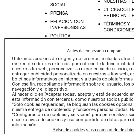
NUESTRAS TI
SOCIAL
CLICK&COLLE
PRENSA
RETIRO EN TI
RELACIÓN CON
TÉRMINOS Y
INVERSIONISTAS
CONDICIONE
POLÍTICA
EMPRESARIAL
Antes de empezar a comprar
Utilizamos cookies de origen y de terceros, incluidas otras 
rastreo de editores externos, para ofrecerle la funcionalid
nuestro sitio web, personalizar su experiencia de usuario, rea
AVISO DE
entregar publicidad personalizada en nuestros sitios web, a
PRIVACIDAD
boletines informativos en Internet y a través de plataformas
Con ese fin, recopilamos información sobre el usuario, los 
GIFT CARD
navegación y el dispositivo.
AVISO DE COO
Al hacer clic en “Aceptar todas”, acepta y está de acuerdo
esta información con terceros, como nuestros socios publicit
“Solo cookies requeridas”, se bloquean las cookies opcionale
nuestra entrega de contenido y funciones personalizadas. H
“Configuración de cookies y servicios” para personalizar sus
nuestro aviso de cookies y uso compartido de datos para 
información.
Aviso de cookies y uso compartido de dato