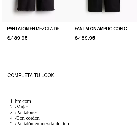
PANTALÓN EN MEZCLA DE LINO CON CORDÓN DE AJUSTE
PANTALÓN AMPLIO CON CORDÓN DE AJUSTE
PRICE:
S/ 89.95
PRICE:
S/ 89.95
COMPLETA TU LOOK
hm.com
/
Mujer
/
Pantalones
/
Con cordon
/
Pantalón en mezcla de lino