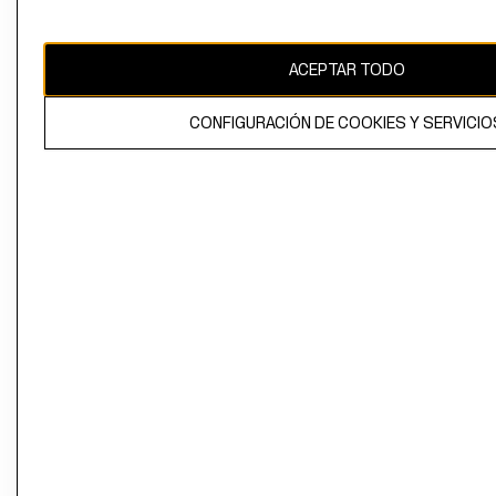
Perú (S/)
CAMBIAR REGIÓN
ACEPTAR TODO
CONFIGURACIÓN DE COOKIES Y SERVICIO
El contenido de esta página web está protegido por copyright y es
propiedad de H&M Hennes & Mauritz AB