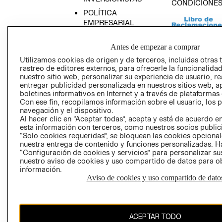
CONDICIONE
POLÍTICA
EMPRESARIAL
Antes de empezar a comprar
Utilizamos cookies de origen y de terceros, incluidas otras 
rastreo de editores externos, para ofrecerle la funcionalid
AVISO DE
nuestro sitio web, personalizar su experiencia de usuario, rea
PRIVACIDAD
entregar publicidad personalizada en nuestros sitios web, a
boletines informativos en Internet y a través de plataformas
GIFT CARD
Con ese fin, recopilamos información sobre el usuario, los 
AVISO DE COO
navegación y el dispositivo.
Al hacer clic en “Aceptar todas”, acepta y está de acuerdo
esta información con terceros, como nuestros socios publicit
“Solo cookies requeridas”, se bloquean las cookies opcionale
nuestra entrega de contenido y funciones personalizadas. H
“Configuración de cookies y servicios” para personalizar sus
nuestro aviso de cookies y uso compartido de datos para 
información.
Perú (S/)
Aviso de cookies y uso compartido de dato
CAMBIAR REGIÓN
ACEPTAR TODO