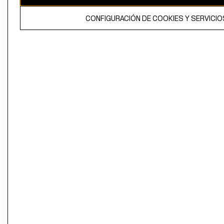
El contenido de esta página web está protegido por copyright y es
CONFIGURACIÓN DE COOKIES Y SERVICIO
propiedad de H&M Hennes & Mauritz AB