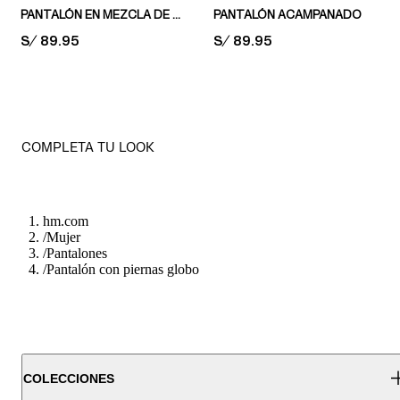
PANTALÓN EN MEZCLA DE LINO CON CORDÓN DE AJUSTE
PANTALÓN ACAMPANADO
PRICE:
S/ 89.95
PRICE:
S/ 89.95
COMPLETA TU LOOK
hm.com
/
Mujer
/
Pantalones
/
Pantalón con piernas globo
COLECCIONES