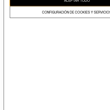
ACEPTAR TODO
CONFIGURACIÓN DE COOKIES Y SERVICIO
El contenido de esta página web está protegido por copyright y es
propiedad de H&M Hennes & Mauritz AB