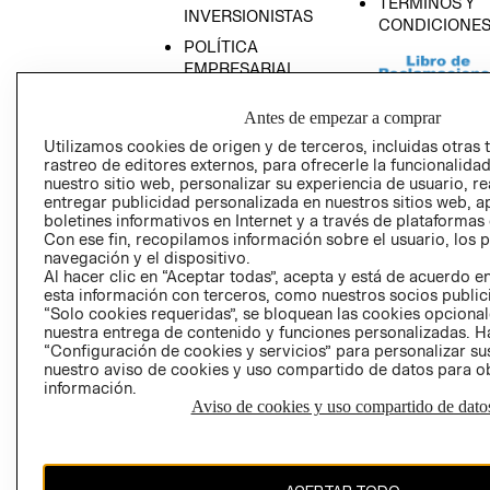
TÉRMINOS Y
INVERSIONISTAS
CONDICIONE
POLÍTICA
EMPRESARIAL
Antes de empezar a comprar
Utilizamos cookies de origen y de terceros, incluidas otras 
rastreo de editores externos, para ofrecerle la funcionalid
AVISO DE
nuestro sitio web, personalizar su experiencia de usuario, rea
PRIVACIDAD
entregar publicidad personalizada en nuestros sitios web, a
boletines informativos en Internet y a través de plataformas
GIFT CARD
Con ese fin, recopilamos información sobre el usuario, los 
AVISO DE COO
navegación y el dispositivo.
Al hacer clic en “Aceptar todas”, acepta y está de acuerdo
esta información con terceros, como nuestros socios publicit
“Solo cookies requeridas”, se bloquean las cookies opcionale
nuestra entrega de contenido y funciones personalizadas. H
“Configuración de cookies y servicios” para personalizar sus
nuestro aviso de cookies y uso compartido de datos para 
información.
Aviso de cookies y uso compartido de dato
Perú (S/)
CAMBIAR REGIÓN