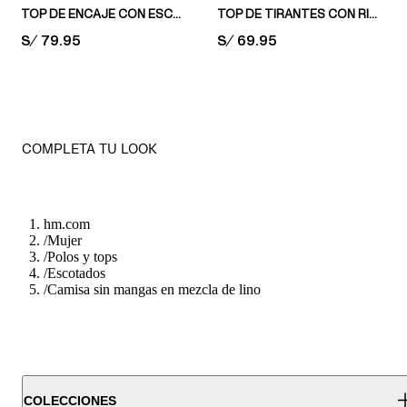
TOP DE ENCAJE CON ESCOTE EN V
TOP DE TIRANTES CON RIBETE DE ENCAJE
PRICE:
S/ 79.95
PRICE:
S/ 69.95
COMPLETA TU LOOK
hm.com
/
Mujer
/
Polos y tops
/
Escotados
/
Camisa sin mangas en mezcla de lino
COLECCIONES