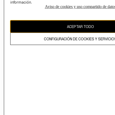
información.
Aviso de cookies y uso compartido de dato
El contenido de esta página web está protegido por copyright y es
propiedad de H&M Hennes & Mauritz AB
ACEPTAR TODO
CONFIGURACIÓN DE COOKIES Y SERVICIO