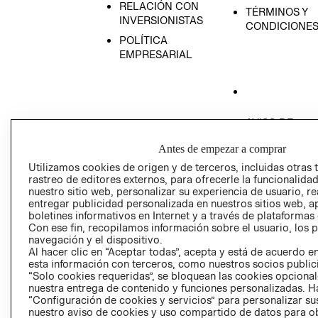
RELACIÓN CON
TÉRMINOS Y
INVERSIONISTAS
CONDICIONE
POLÍTICA
EMPRESARIAL
AVISO DE
PRIVACIDAD
Antes de empezar a comprar
GIFT CARD
Utilizamos cookies de origen y de terceros, incluidas otras 
AVISO DE COO
rastreo de editores externos, para ofrecerle la funcionalid
nuestro sitio web, personalizar su experiencia de usuario, rea
entregar publicidad personalizada en nuestros sitios web, a
boletines informativos en Internet y a través de plataformas
Con ese fin, recopilamos información sobre el usuario, los 
navegación y el dispositivo.
Al hacer clic en “Aceptar todas”, acepta y está de acuerdo
esta información con terceros, como nuestros socios publicit
Perú (S/)
“Solo cookies requeridas”, se bloquean las cookies opcionale
nuestra entrega de contenido y funciones personalizadas. H
“Configuración de cookies y servicios” para personalizar sus
CAMBIAR REGIÓN
nuestro aviso de cookies y uso compartido de datos para 