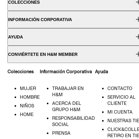
COLECCIONES
INFORMACIÓN CORPORATIVA
AYUDA
CONVIÉRTETE EN H&M MEMBER
Colecciones
Información Corporativa
Ayuda
MUJER
TRABAJAR EN
CONTACTO
H&M
HOMBRE
SERVICIO AL
ACERCA DEL
CLIENTE
NIÑOS
GRUPO H&M
MI CUENTA
HOME
RESPONSABILIDAD
NUESTRAS TI
SOCIAL
CLICK&COLLE
PRENSA
RETIRO EN TI