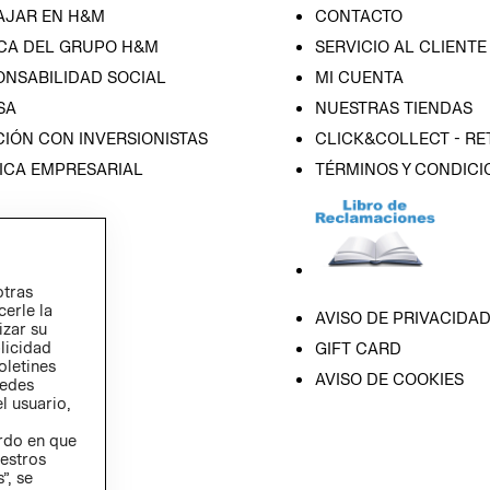
AJAR EN H&M
CONTACTO
CA DEL GRUPO H&M
SERVICIO AL CLIENTE
ONSABILIDAD SOCIAL
MI CUENTA
SA
NUESTRAS TIENDAS
IÓN CON INVERSIONISTAS
CLICK&COLLECT - RE
ICA EMPRESARIAL
TÉRMINOS Y CONDICI
otras
cerle la
AVISO DE PRIVACIDA
izar su
blicidad
GIFT CARD
oletines
AVISO DE COOKIES
redes
l usuario,
erdo en que
estros
”, se