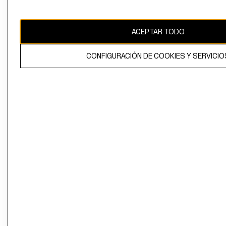
Perú (S/)
CAMBIAR REGIÓN
ACEPTAR TODO
CONFIGURACIÓN DE COOKIES Y SERVICIO
El contenido de esta página web está protegido por copyright y es
propiedad de H&M Hennes & Mauritz AB