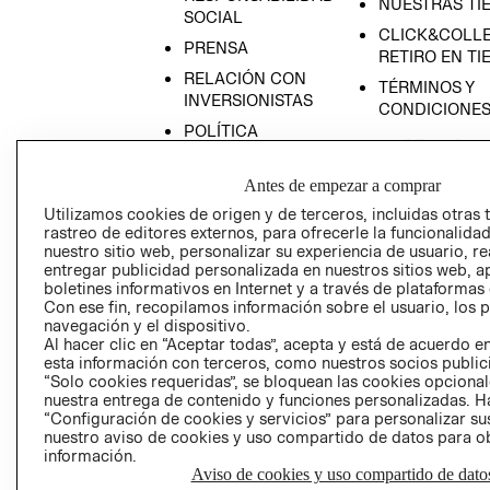
NUESTRAS TI
SOCIAL
CLICK&COLLE
PRENSA
RETIRO EN TI
RELACIÓN CON
TÉRMINOS Y
INVERSIONISTAS
CONDICIONE
POLÍTICA
EMPRESARIAL
Antes de empezar a comprar
Utilizamos cookies de origen y de terceros, incluidas otras 
rastreo de editores externos, para ofrecerle la funcionalid
nuestro sitio web, personalizar su experiencia de usuario, rea
AVISO DE
entregar publicidad personalizada en nuestros sitios web, a
PRIVACIDAD
boletines informativos en Internet y a través de plataformas
Con ese fin, recopilamos información sobre el usuario, los 
GIFT CARD
navegación y el dispositivo.
AVISO DE COO
Al hacer clic en “Aceptar todas”, acepta y está de acuerdo
esta información con terceros, como nuestros socios publicit
“Solo cookies requeridas”, se bloquean las cookies opcionale
nuestra entrega de contenido y funciones personalizadas. H
“Configuración de cookies y servicios” para personalizar sus
nuestro aviso de cookies y uso compartido de datos para 
información.
Aviso de cookies y uso compartido de dato