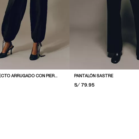
PANTALÓN EFECTO ARRUGADO CON PIERNAS BARREL
PANTALÓN SASTRE
PRICE:
S/ 79.95