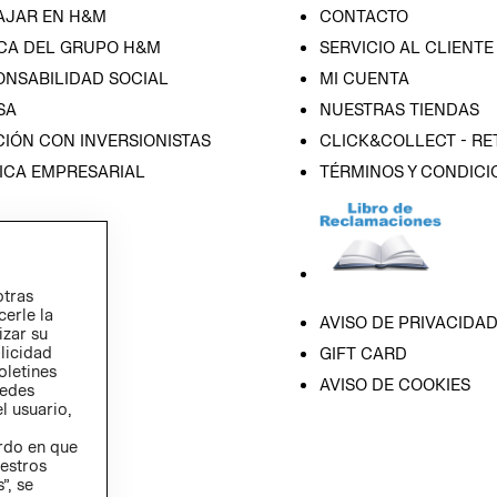
AJAR EN H&M
CONTACTO
CA DEL GRUPO H&M
SERVICIO AL CLIENTE
ONSABILIDAD SOCIAL
MI CUENTA
SA
NUESTRAS TIENDAS
IÓN CON INVERSIONISTAS
CLICK&COLLECT - RE
ICA EMPRESARIAL
TÉRMINOS Y CONDICI
otras
cerle la
AVISO DE PRIVACIDA
izar su
blicidad
GIFT CARD
oletines
AVISO DE COOKIES
redes
l usuario,
erdo en que
estros
”, se