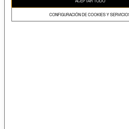
ACEPTAR TODO
CONFIGURACIÓN DE COOKIES Y SERVICIO
El contenido de esta página web está protegido por copyright y es
propiedad de H&M Hennes & Mauritz AB