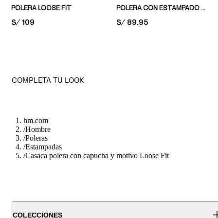
POLERA LOOSE FIT
POLERA CON ESTAMPADO LOOSE FIT
PRICE:
S/ 109
PRICE:
S/ 89.95
COMPLETA TU LOOK
hm.com
/
Hombre
/
Poleras
/
Estampadas
/
Casaca polera con capucha y motivo Loose Fit
COLECCIONES