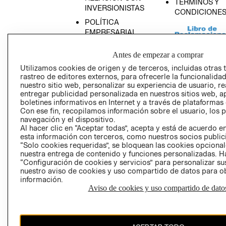
TÉRMINOS Y
INVERSIONISTAS
CONDICIONE
POLÍTICA
EMPRESARIAL
Antes de empezar a comprar
Utilizamos cookies de origen y de terceros, incluidas otras 
rastreo de editores externos, para ofrecerle la funcionalid
AVISO DE
nuestro sitio web, personalizar su experiencia de usuario, rea
PRIVACIDAD
entregar publicidad personalizada en nuestros sitios web, a
boletines informativos en Internet y a través de plataformas
GIFT CARD
Con ese fin, recopilamos información sobre el usuario, los 
AVISO DE COO
navegación y el dispositivo.
Al hacer clic en “Aceptar todas”, acepta y está de acuerdo
esta información con terceros, como nuestros socios publicit
“Solo cookies requeridas”, se bloquean las cookies opcionale
nuestra entrega de contenido y funciones personalizadas. H
“Configuración de cookies y servicios” para personalizar sus
nuestro aviso de cookies y uso compartido de datos para 
información.
Aviso de cookies y uso compartido de dato
Perú (S/)
CAMBIAR REGIÓN