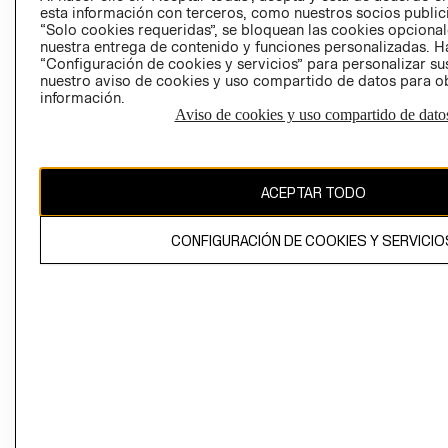
esta información con terceros, como nuestros socios publicit
“Solo cookies requeridas”, se bloquean las cookies opcionale
nuestra entrega de contenido y funciones personalizadas. H
Perú (S/)
“Configuración de cookies y servicios” para personalizar sus
nuestro aviso de cookies y uso compartido de datos para 
CAMBIAR REGIÓN
información.
Aviso de cookies y uso compartido de dato
El contenido de esta página web está protegido por copyright y es
ACEPTAR TODO
propiedad de H&M Hennes & Mauritz AB
CONFIGURACIÓN DE COOKIES Y SERVICIO