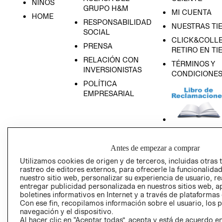
NIÑOS
GRUPO H&M
MI CUENTA
HOME
RESPONSABILIDAD
NUESTRAS TI
SOCIAL
CLICK&COLLE
PRENSA
RETIRO EN TI
RELACIÓN CON
TÉRMINOS Y
INVERSIONISTAS
CONDICIONE
POLÍTICA
EMPRESARIAL
AVISO DE
Antes de empezar a comprar
PRIVACIDAD
Utilizamos cookies de origen y de terceros, incluidas otras 
GIFT CARD
rastreo de editores externos, para ofrecerle la funcionalid
nuestro sitio web, personalizar su experiencia de usuario, rea
AVISO DE COO
entregar publicidad personalizada en nuestros sitios web, a
boletines informativos en Internet y a través de plataformas
Con ese fin, recopilamos información sobre el usuario, los 
navegación y el dispositivo.
Al hacer clic en “Aceptar todas”, acepta y está de acuerdo