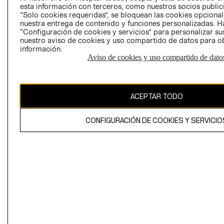
esta información con terceros, como nuestros socios publicit
“Solo cookies requeridas”, se bloquean las cookies opcionale
nuestra entrega de contenido y funciones personalizadas. H
Perú (S/)
“Configuración de cookies y servicios” para personalizar sus
nuestro aviso de cookies y uso compartido de datos para 
CAMBIAR REGIÓN
información.
Aviso de cookies y uso compartido de dato
El contenido de esta página web está protegido por copyright y es
ACEPTAR TODO
propiedad de H&M Hennes & Mauritz AB
CONFIGURACIÓN DE COOKIES Y SERVICIO