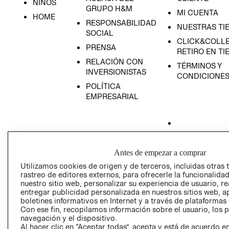
NIÑOS
GRUPO H&M
MI CUENTA
HOME
RESPONSABILIDAD
NUESTRAS TI
SOCIAL
CLICK&COLLE
PRENSA
RETIRO EN TI
RELACIÓN CON
TÉRMINOS Y
INVERSIONISTAS
CONDICIONE
POLÍTICA
EMPRESARIAL
AVISO DE
Antes de empezar a comprar
PRIVACIDAD
Utilizamos cookies de origen y de terceros, incluidas otras 
GIFT CARD
rastreo de editores externos, para ofrecerle la funcionalid
nuestro sitio web, personalizar su experiencia de usuario, rea
AVISO DE COO
entregar publicidad personalizada en nuestros sitios web, a
boletines informativos en Internet y a través de plataformas
Con ese fin, recopilamos información sobre el usuario, los 
navegación y el dispositivo.
Al hacer clic en “Aceptar todas”, acepta y está de acuerdo