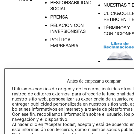
RESPONSABILIDAD
NUESTRAS TI
SOCIAL
CLICK&COLLE
PRENSA
RETIRO EN TI
RELACIÓN CON
TÉRMINOS Y
INVERSIONISTAS
CONDICIONE
POLÍTICA
EMPRESARIAL
AVISO DE
PRIVACIDAD
Antes de empezar a comprar
Utilizamos cookies de origen y de terceros, incluidas otras 
GIFT CARD
rastreo de editores externos, para ofrecerle la funcionalid
AVISO DE COO
nuestro sitio web, personalizar su experiencia de usuario, rea
entregar publicidad personalizada en nuestros sitios web, a
boletines informativos en Internet y a través de plataformas
Con ese fin, recopilamos información sobre el usuario, los 
navegación y el dispositivo.
Al hacer clic en “Aceptar todas”, acepta y está de acuerdo
esta información con terceros, como nuestros socios publicit