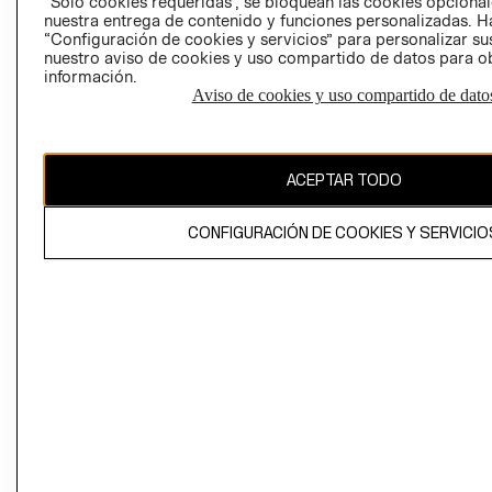
“Solo cookies requeridas”, se bloquean las cookies opcionale
Perú (S/)
nuestra entrega de contenido y funciones personalizadas. H
“Configuración de cookies y servicios” para personalizar sus
CAMBIAR REGIÓN
nuestro aviso de cookies y uso compartido de datos para 
información.
Aviso de cookies y uso compartido de dato
El contenido de esta página web está protegido por copyright y es
propiedad de H&M Hennes & Mauritz AB
ACEPTAR TODO
CONFIGURACIÓN DE COOKIES Y SERVICIO