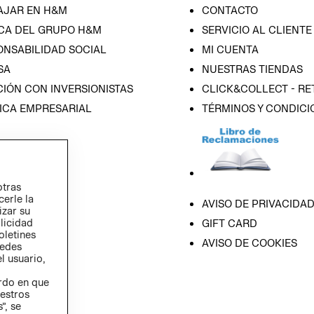
AJAR EN H&M
CONTACTO
CA DEL GRUPO H&M
SERVICIO AL CLIENTE
ONSABILIDAD SOCIAL
MI CUENTA
SA
NUESTRAS TIENDAS
IÓN CON INVERSIONISTAS
CLICK&COLLECT - RE
ICA EMPRESARIAL
TÉRMINOS Y CONDICI
otras
cerle la
AVISO DE PRIVACIDA
izar su
blicidad
GIFT CARD
oletines
AVISO DE COOKIES
redes
l usuario,
erdo en que
estros
”, se