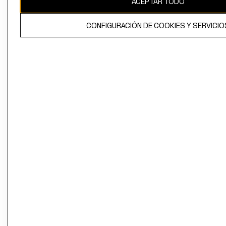
ACEPTAR TODO
CONFIGURACIÓN DE COOKIES Y SERVICIO
El contenido de esta página web está protegido por copyright y es
propiedad de H&M Hennes & Mauritz AB