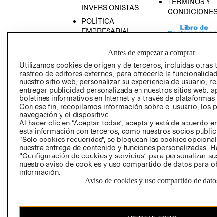
TÉRMINOS Y
INVERSIONISTAS
CONDICIONE
POLÍTICA
EMPRESARIAL
Antes de empezar a comprar
Utilizamos cookies de origen y de terceros, incluidas otras 
rastreo de editores externos, para ofrecerle la funcionalid
AVISO DE
nuestro sitio web, personalizar su experiencia de usuario, rea
PRIVACIDAD
entregar publicidad personalizada en nuestros sitios web, a
boletines informativos en Internet y a través de plataformas
GIFT CARD
Con ese fin, recopilamos información sobre el usuario, los 
AVISO DE COO
navegación y el dispositivo.
Al hacer clic en “Aceptar todas”, acepta y está de acuerdo
esta información con terceros, como nuestros socios publicit
“Solo cookies requeridas”, se bloquean las cookies opcionale
nuestra entrega de contenido y funciones personalizadas. H
“Configuración de cookies y servicios” para personalizar sus
nuestro aviso de cookies y uso compartido de datos para 
información.
Aviso de cookies y uso compartido de dato
Perú (S/)
CAMBIAR REGIÓN