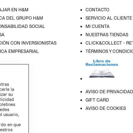
AJAR EN H&M
CONTACTO
CA DEL GRUPO H&M
SERVICIO AL CLIENTE
ONSABILIDAD SOCIAL
MI CUENTA
SA
NUESTRAS TIENDAS
IÓN CON INVERSIONISTAS
CLICK&COLLECT - RE
ICA EMPRESARIAL
TÉRMINOS Y CONDICI
otras
cerle la
AVISO DE PRIVACIDA
izar su
blicidad
GIFT CARD
oletines
AVISO DE COOKIES
redes
l usuario,
erdo en que
estros