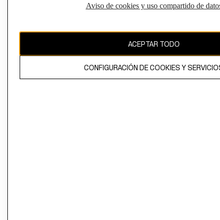
Aviso de cookies y uso compartido de dato
El contenido de esta página web está protegido por copyright y es
propiedad de H&M Hennes & Mauritz AB
ACEPTAR TODO
CONFIGURACIÓN DE COOKIES Y SERVICIO