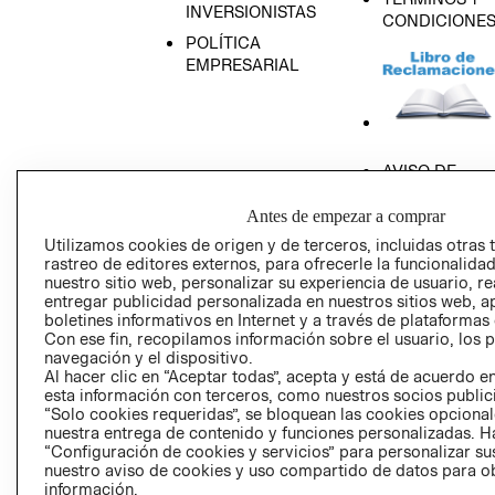
INVERSIONISTAS
CONDICIONE
POLÍTICA
EMPRESARIAL
AVISO DE
PRIVACIDAD
Antes de empezar a comprar
GIFT CARD
Utilizamos cookies de origen y de terceros, incluidas otras 
AVISO DE COO
rastreo de editores externos, para ofrecerle la funcionalid
nuestro sitio web, personalizar su experiencia de usuario, rea
entregar publicidad personalizada en nuestros sitios web, a
boletines informativos en Internet y a través de plataformas
Con ese fin, recopilamos información sobre el usuario, los 
navegación y el dispositivo.
Al hacer clic en “Aceptar todas”, acepta y está de acuerdo
esta información con terceros, como nuestros socios publicit
Perú (S/)
“Solo cookies requeridas”, se bloquean las cookies opcionale
nuestra entrega de contenido y funciones personalizadas. H
CAMBIAR REGIÓN
“Configuración de cookies y servicios” para personalizar sus
nuestro aviso de cookies y uso compartido de datos para 
información.