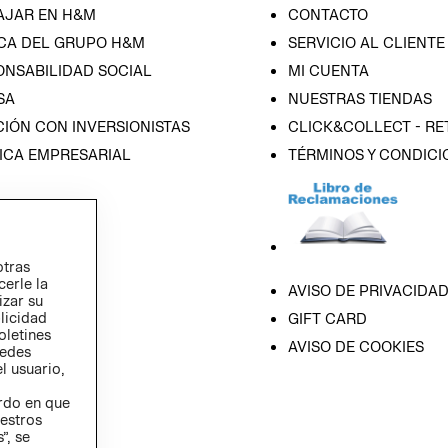
AJAR EN H&M
CONTACTO
CA DEL GRUPO H&M
SERVICIO AL CLIENTE
ONSABILIDAD SOCIAL
MI CUENTA
SA
NUESTRAS TIENDAS
IÓN CON INVERSIONISTAS
CLICK&COLLECT - RE
ICA EMPRESARIAL
TÉRMINOS Y CONDICI
otras
cerle la
AVISO DE PRIVACIDA
izar su
blicidad
GIFT CARD
oletines
AVISO DE COOKIES
redes
l usuario,
erdo en que
estros
”, se