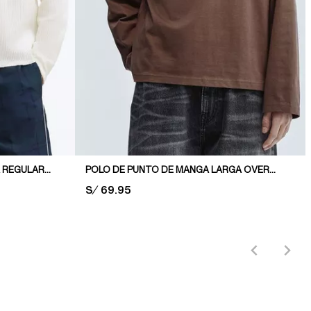
POLO WAFFLE DE MANGA LARGA REGULAR FIT
POLO DE PUNTO DE MANGA LARGA OVERSIZED FIT
PRICE:
S/ 69.95