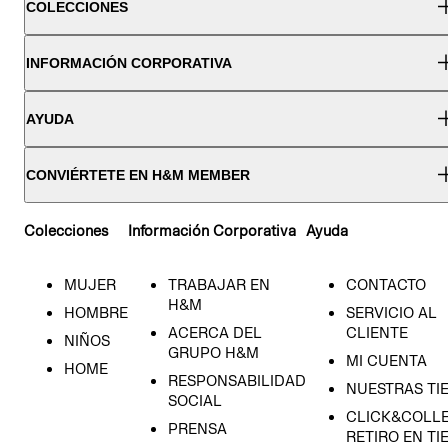
COLECCIONES
INFORMACIÓN CORPORATIVA
AYUDA
CONVIÉRTETE EN H&M MEMBER
Colecciones
Información Corporativa
Ayuda
MUJER
TRABAJAR EN
CONTACTO
H&M
HOMBRE
SERVICIO AL
ACERCA DEL
CLIENTE
NIÑOS
GRUPO H&M
MI CUENTA
HOME
RESPONSABILIDAD
NUESTRAS TI
SOCIAL
CLICK&COLLE
PRENSA
RETIRO EN TI