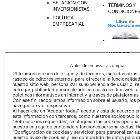
RELACIÓN CON
TÉRMINOS Y
INVERSIONISTAS
CONDICIONE
POLÍTICA
EMPRESARIAL
AVISO DE
PRIVACIDAD
Antes de empezar a comprar
GIFT CARD
Utilizamos cookies de origen y de terceros, incluidas otras 
AVISO DE COO
rastreo de editores externos, para ofrecerle la funcionalid
nuestro sitio web, personalizar su experiencia de usuario, rea
entregar publicidad personalizada en nuestros sitios web, a
boletines informativos en Internet y a través de plataformas
Con ese fin, recopilamos información sobre el usuario, los 
navegación y el dispositivo.
Al hacer clic en “Aceptar todas”, acepta y está de acuerdo
esta información con terceros, como nuestros socios publicit
Perú (S/)
“Solo cookies requeridas”, se bloquean las cookies opcionale
nuestra entrega de contenido y funciones personalizadas. H
“Configuración de cookies y servicios” para personalizar sus
CAMBIAR REGIÓN
nuestro aviso de cookies y uso compartido de datos para 