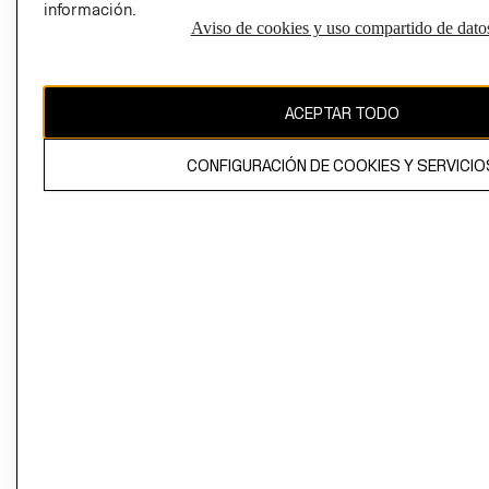
información.
Aviso de cookies y uso compartido de dato
El contenido de esta página web está protegido por copyright y es
propiedad de H&M Hennes & Mauritz AB
ACEPTAR TODO
CONFIGURACIÓN DE COOKIES Y SERVICIO