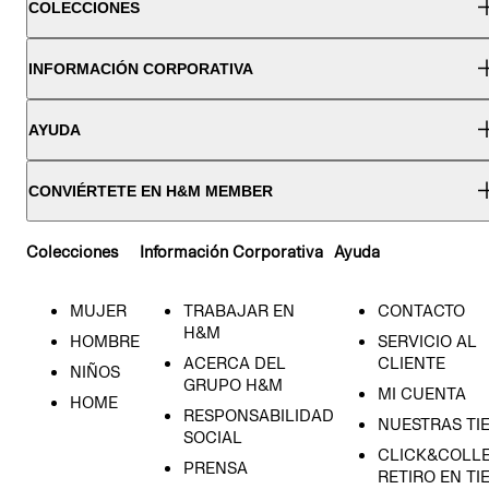
COLECCIONES
INFORMACIÓN CORPORATIVA
AYUDA
CONVIÉRTETE EN H&M MEMBER
Colecciones
Información Corporativa
Ayuda
MUJER
TRABAJAR EN
CONTACTO
H&M
HOMBRE
SERVICIO AL
ACERCA DEL
CLIENTE
NIÑOS
GRUPO H&M
MI CUENTA
HOME
RESPONSABILIDAD
NUESTRAS TI
SOCIAL
CLICK&COLLE
PRENSA
RETIRO EN TI