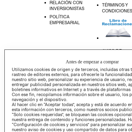
RELACIÓN CON
TÉRMINOS Y
INVERSIONISTAS
CONDICIONE
POLÍTICA
EMPRESARIAL
AVISO DE
PRIVACIDAD
Antes de empezar a comprar
GIFT CARD
Utilizamos cookies de origen y de terceros, incluidas otras 
AVISO DE COO
rastreo de editores externos, para ofrecerle la funcionalid
nuestro sitio web, personalizar su experiencia de usuario, rea
entregar publicidad personalizada en nuestros sitios web, a
boletines informativos en Internet y a través de plataformas
Con ese fin, recopilamos información sobre el usuario, los 
navegación y el dispositivo.
Al hacer clic en “Aceptar todas”, acepta y está de acuerdo
esta información con terceros, como nuestros socios publicit
Perú (S/)
“Solo cookies requeridas”, se bloquean las cookies opcionale
nuestra entrega de contenido y funciones personalizadas. H
“Configuración de cookies y servicios” para personalizar sus
CAMBIAR REGIÓN
nuestro aviso de cookies y uso compartido de datos para 