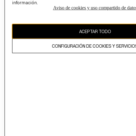
información.
Aviso de cookies y uso compartido de dato
El contenido de esta página web está protegido por copyright y es
propiedad de H&M Hennes & Mauritz AB
ACEPTAR TODO
CONFIGURACIÓN DE COOKIES Y SERVICIO