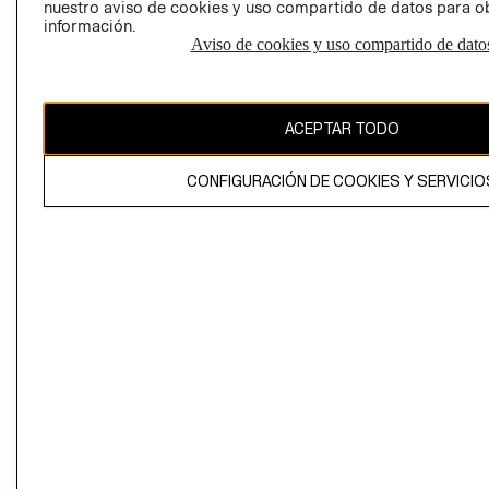
nuestro aviso de cookies y uso compartido de datos para 
información.
Aviso de cookies y uso compartido de dato
El contenido de esta página web está protegido por copyright y es
propiedad de H&M Hennes & Mauritz AB
ACEPTAR TODO
CONFIGURACIÓN DE COOKIES Y SERVICIO