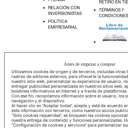
RETIRO EN TI
RELACIÓN CON
TÉRMINOS Y
INVERSIONISTAS
CONDICIONE
POLÍTICA
EMPRESARIAL
AVISO DE
PRIVACIDAD
Antes de empezar a comprar
GIFT CARD
Utilizamos cookies de origen y de terceros, incluidas otras 
AVISO DE COO
rastreo de editores externos, para ofrecerle la funcionalid
nuestro sitio web, personalizar su experiencia de usuario, rea
entregar publicidad personalizada en nuestros sitios web, a
boletines informativos en Internet y a través de plataformas
Con ese fin, recopilamos información sobre el usuario, los 
navegación y el dispositivo.
Al hacer clic en “Aceptar todas”, acepta y está de acuerdo
esta información con terceros, como nuestros socios publicit
“Solo cookies requeridas”, se bloquean las cookies opcionale
Perú (S/)
nuestra entrega de contenido y funciones personalizadas. H
“Configuración de cookies y servicios” para personalizar sus
CAMBIAR REGIÓN