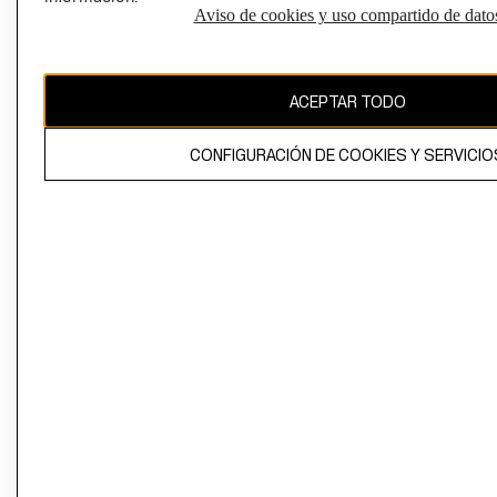
Aviso de cookies y uso compartido de dato
Perú (S/)
CAMBIAR REGIÓN
ACEPTAR TODO
CONFIGURACIÓN DE COOKIES Y SERVICIO
El contenido de esta página web está protegido por copyright y es
propiedad de H&M Hennes & Mauritz AB