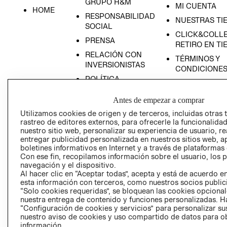
GRUPO H&M
MI CUENTA
HOME
RESPONSABILIDAD
NUESTRAS TI
SOCIAL
CLICK&COLLE
PRENSA
RETIRO EN TI
RELACIÓN CON
TÉRMINOS Y
INVERSIONISTAS
CONDICIONE
POLÍTICA
EMPRESARIAL
Antes de empezar a comprar
Utilizamos cookies de origen y de terceros, incluidas otras 
rastreo de editores externos, para ofrecerle la funcionalid
nuestro sitio web, personalizar su experiencia de usuario, rea
AVISO DE
entregar publicidad personalizada en nuestros sitios web, a
PRIVACIDAD
boletines informativos en Internet y a través de plataformas
Con ese fin, recopilamos información sobre el usuario, los 
GIFT CARD
navegación y el dispositivo.
Al hacer clic en “Aceptar todas”, acepta y está de acuerdo
AVISO DE COO
esta información con terceros, como nuestros socios publicit
“Solo cookies requeridas”, se bloquean las cookies opcionale
nuestra entrega de contenido y funciones personalizadas. H
“Configuración de cookies y servicios” para personalizar sus
nuestro aviso de cookies y uso compartido de datos para 
información.