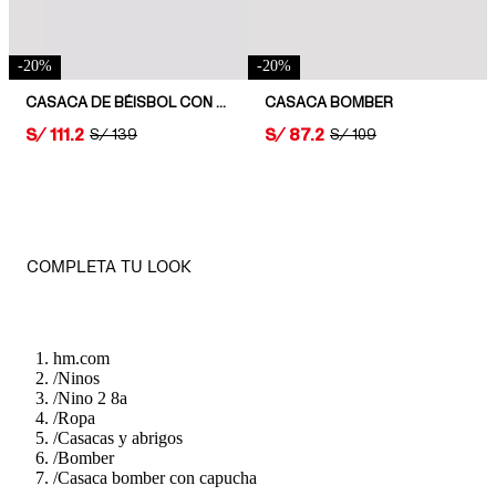
-
20
%
-
20
%
CASACA DE BÉISBOL CON MOTIVOS
CASACA BOMBER
PRICE:
S/ 111.2
PRICE:
S/ 87.2
ORIGINAL PRICE:
S/ 139
ORIGINAL PRICE:
S/ 109
COMPLETA TU LOOK
hm.com
/
Ninos
/
Nino 2 8a
/
Ropa
/
Casacas y abrigos
/
Bomber
/
Casaca bomber con capucha