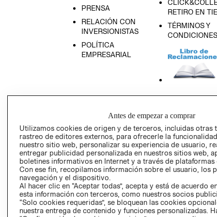
CLICK&COLLE
PRENSA
RETIRO EN TI
RELACIÓN CON
TÉRMINOS Y
INVERSIONISTAS
CONDICIONE
POLÍTICA
EMPRESARIAL
AVISO DE
PRIVACIDAD
Antes de empezar a comprar
GIFT CARD
Utilizamos cookies de origen y de terceros, incluidas otras 
rastreo de editores externos, para ofrecerle la funcionalid
AVISO DE COO
nuestro sitio web, personalizar su experiencia de usuario, rea
entregar publicidad personalizada en nuestros sitios web, a
boletines informativos en Internet y a través de plataformas
Con ese fin, recopilamos información sobre el usuario, los 
navegación y el dispositivo.
Al hacer clic en “Aceptar todas”, acepta y está de acuerdo
esta información con terceros, como nuestros socios publicit
“Solo cookies requeridas”, se bloquean las cookies opcionale
Perú (S/)
nuestra entrega de contenido y funciones personalizadas. H