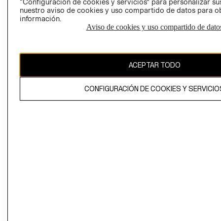
“Configuración de cookies y servicios” para personalizar sus
CAMBIAR REGIÓN
nuestro aviso de cookies y uso compartido de datos para 
información.
Aviso de cookies y uso compartido de dato
El contenido de esta página web está protegido por copyright y es
propiedad de H&M Hennes & Mauritz AB
ACEPTAR TODO
CONFIGURACIÓN DE COOKIES Y SERVICIO