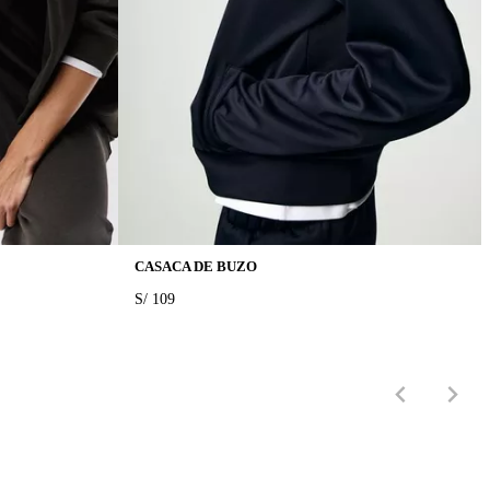
CASACA DE BUZO
PRICE:
S/ 109