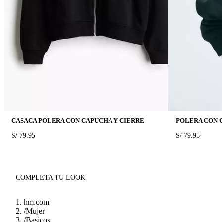
CASACA POLERA CON CAPUCHA Y CIERRE
POLERA CON 
PRICE:
S/ 79.95
PRICE:
S/ 79.95
COMPLETA TU LOOK
hm.com
/
Mujer
/
Basicos