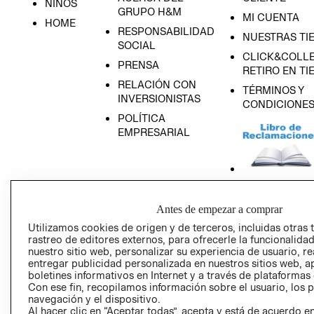
NIÑOS
GRUPO H&M
MI CUENTA
HOME
RESPONSABILIDAD
NUESTRAS TI
SOCIAL
CLICK&COLLE
PRENSA
RETIRO EN TI
RELACIÓN CON
TÉRMINOS Y
INVERSIONISTAS
CONDICIONE
POLÍTICA
EMPRESARIAL
AVISO DE
Antes de empezar a comprar
PRIVACIDAD
Utilizamos cookies de origen y de terceros, incluidas otras 
GIFT CARD
rastreo de editores externos, para ofrecerle la funcionalid
nuestro sitio web, personalizar su experiencia de usuario, rea
AVISO DE COO
entregar publicidad personalizada en nuestros sitios web, a
boletines informativos en Internet y a través de plataformas
Con ese fin, recopilamos información sobre el usuario, los 
navegación y el dispositivo.
Al hacer clic en “Aceptar todas”, acepta y está de acuerdo