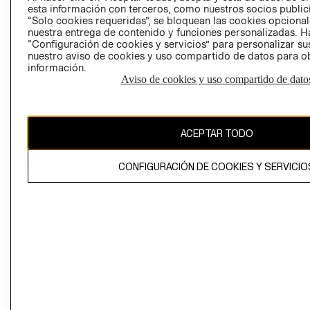
esta información con terceros, como nuestros socios publicit
“Solo cookies requeridas”, se bloquean las cookies opcionale
nuestra entrega de contenido y funciones personalizadas. H
Perú (S/)
“Configuración de cookies y servicios” para personalizar sus
nuestro aviso de cookies y uso compartido de datos para 
CAMBIAR REGIÓN
información.
Aviso de cookies y uso compartido de dato
El contenido de esta página web está protegido por copyright y es
ACEPTAR TODO
propiedad de H&M Hennes & Mauritz AB
CONFIGURACIÓN DE COOKIES Y SERVICIO