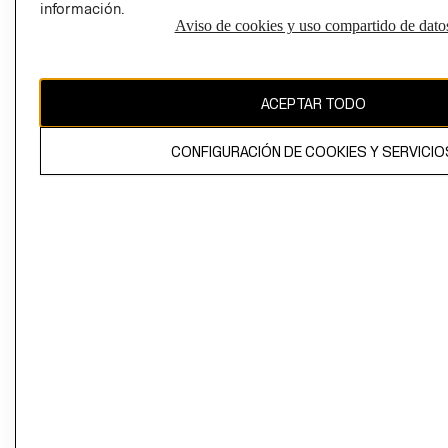
información.
Aviso de cookies y uso compartido de dato
El contenido de esta página web está protegido por copyright y es
propiedad de H&M Hennes & Mauritz AB
ACEPTAR TODO
CONFIGURACIÓN DE COOKIES Y SERVICIO