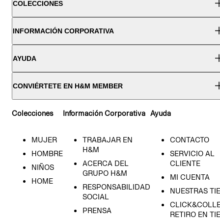
COLECCIONES
INFORMACIÓN CORPORATIVA
AYUDA
CONVIÉRTETE EN H&M MEMBER
Colecciones
Información Corporativa
Ayuda
MUJER
TRABAJAR EN
CONTACTO
H&M
HOMBRE
SERVICIO AL
ACERCA DEL
CLIENTE
NIÑOS
GRUPO H&M
MI CUENTA
HOME
RESPONSABILIDAD
NUESTRAS TI
SOCIAL
CLICK&COLLE
PRENSA
RETIRO EN TI