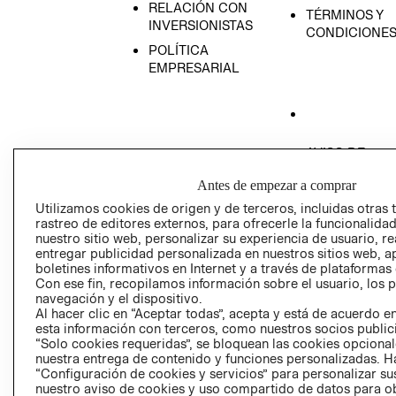
RELACIÓN CON
TÉRMINOS Y
INVERSIONISTAS
CONDICIONE
POLÍTICA
EMPRESARIAL
AVISO DE
PRIVACIDAD
Antes de empezar a comprar
GIFT CARD
Utilizamos cookies de origen y de terceros, incluidas otras 
AVISO DE COO
rastreo de editores externos, para ofrecerle la funcionalid
nuestro sitio web, personalizar su experiencia de usuario, rea
entregar publicidad personalizada en nuestros sitios web, a
boletines informativos en Internet y a través de plataformas
Con ese fin, recopilamos información sobre el usuario, los 
navegación y el dispositivo.
Al hacer clic en “Aceptar todas”, acepta y está de acuerdo
esta información con terceros, como nuestros socios publicit
Perú (S/)
“Solo cookies requeridas”, se bloquean las cookies opcionale
nuestra entrega de contenido y funciones personalizadas. H
“Configuración de cookies y servicios” para personalizar sus
CAMBIAR REGIÓN
nuestro aviso de cookies y uso compartido de datos para 