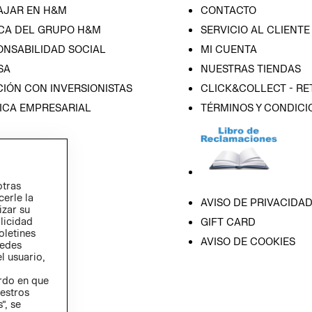
AJAR EN H&M
CONTACTO
CA DEL GRUPO H&M
SERVICIO AL CLIENTE
ONSABILIDAD SOCIAL
MI CUENTA
SA
NUESTRAS TIENDAS
IÓN CON INVERSIONISTAS
CLICK&COLLECT - RE
ICA EMPRESARIAL
TÉRMINOS Y CONDICI
otras
cerle la
AVISO DE PRIVACIDA
izar su
blicidad
GIFT CARD
oletines
AVISO DE COOKIES
redes
l usuario,
erdo en que
estros
”, se