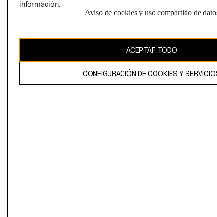
información.
Aviso de cookies y uso compartido de dato
El contenido de esta página web está protegido por copyright y es
propiedad de H&M Hennes & Mauritz AB
ACEPTAR TODO
CONFIGURACIÓN DE COOKIES Y SERVICIO