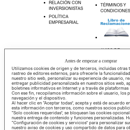
RELACIÓN CON
TÉRMINOS Y
INVERSIONISTAS
CONDICIONE
POLÍTICA
EMPRESARIAL
AVISO DE
PRIVACIDAD
Antes de empezar a comprar
GIFT CARD
Utilizamos cookies de origen y de terceros, incluidas otras 
AVISO DE COO
rastreo de editores externos, para ofrecerle la funcionalid
nuestro sitio web, personalizar su experiencia de usuario, rea
entregar publicidad personalizada en nuestros sitios web, a
boletines informativos en Internet y a través de plataformas
Con ese fin, recopilamos información sobre el usuario, los 
navegación y el dispositivo.
Al hacer clic en “Aceptar todas”, acepta y está de acuerdo
esta información con terceros, como nuestros socios publicit
Perú (S/)
“Solo cookies requeridas”, se bloquean las cookies opcionale
nuestra entrega de contenido y funciones personalizadas. H
“Configuración de cookies y servicios” para personalizar sus
CAMBIAR REGIÓN
nuestro aviso de cookies y uso compartido de datos para 