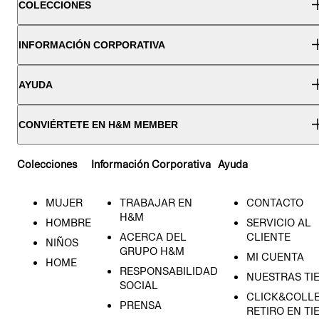
COLECCIONES
INFORMACIÓN CORPORATIVA
AYUDA
CONVIÉRTETE EN H&M MEMBER
Colecciones
Información Corporativa
Ayuda
MUJER
TRABAJAR EN
CONTACTO
H&M
HOMBRE
SERVICIO AL
ACERCA DEL
CLIENTE
NIÑOS
GRUPO H&M
MI CUENTA
HOME
RESPONSABILIDAD
NUESTRAS TI
SOCIAL
CLICK&COLLE
PRENSA
RETIRO EN TI