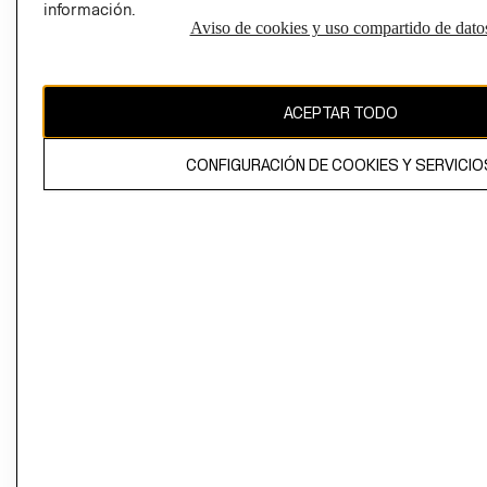
información.
Aviso de cookies y uso compartido de dato
El contenido de esta página web está protegido por copyright y es
propiedad de H&M Hennes & Mauritz AB
ACEPTAR TODO
CONFIGURACIÓN DE COOKIES Y SERVICIO