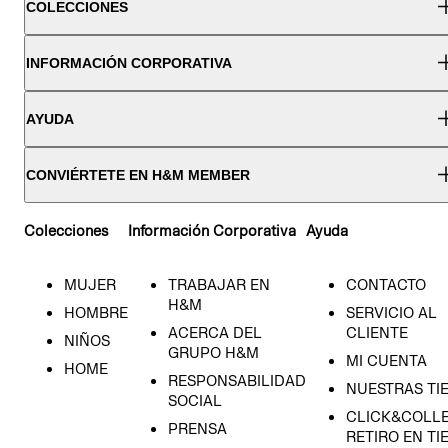
COLECCIONES
INFORMACIÓN CORPORATIVA
AYUDA
CONVIÉRTETE EN H&M MEMBER
Colecciones
Información Corporativa
Ayuda
MUJER
TRABAJAR EN
CONTACTO
H&M
HOMBRE
SERVICIO AL
ACERCA DEL
CLIENTE
NIÑOS
GRUPO H&M
MI CUENTA
HOME
RESPONSABILIDAD
NUESTRAS TI
SOCIAL
CLICK&COLLE
PRENSA
RETIRO EN TI