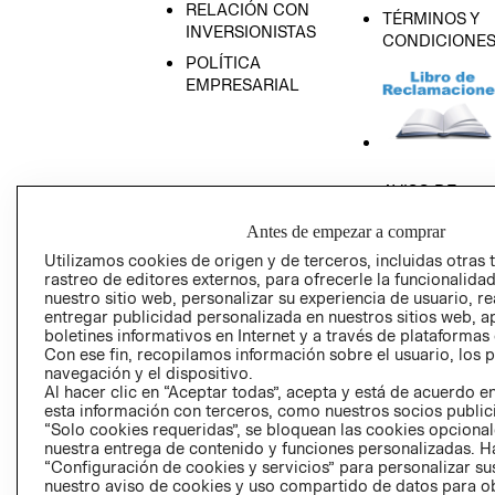
RELACIÓN CON
TÉRMINOS Y
INVERSIONISTAS
CONDICIONE
POLÍTICA
EMPRESARIAL
AVISO DE
PRIVACIDAD
Antes de empezar a comprar
GIFT CARD
Utilizamos cookies de origen y de terceros, incluidas otras 
AVISO DE COO
rastreo de editores externos, para ofrecerle la funcionalid
nuestro sitio web, personalizar su experiencia de usuario, rea
entregar publicidad personalizada en nuestros sitios web, a
boletines informativos en Internet y a través de plataformas
Con ese fin, recopilamos información sobre el usuario, los 
navegación y el dispositivo.
Al hacer clic en “Aceptar todas”, acepta y está de acuerdo
esta información con terceros, como nuestros socios publicit
Perú (S/)
“Solo cookies requeridas”, se bloquean las cookies opcionale
nuestra entrega de contenido y funciones personalizadas. H
“Configuración de cookies y servicios” para personalizar sus
CAMBIAR REGIÓN
nuestro aviso de cookies y uso compartido de datos para 