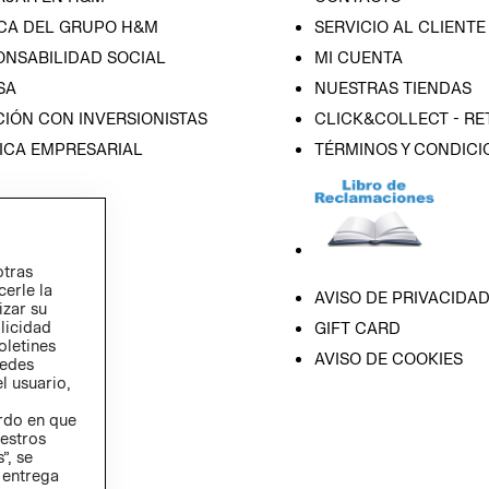
CA DEL GRUPO H&M
SERVICIO AL CLIENTE
ONSABILIDAD SOCIAL
MI CUENTA
SA
NUESTRAS TIENDAS
IÓN CON INVERSIONISTAS
CLICK&COLLECT - RE
ICA EMPRESARIAL
TÉRMINOS Y CONDICI
otras
cerle la
AVISO DE PRIVACIDA
izar su
blicidad
GIFT CARD
oletines
AVISO DE COOKIES
redes
l usuario,
erdo en que
estros
”, se
 entrega