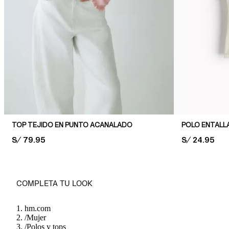
TOP TEJIDO EN PUNTO ACANALADO
POLO ENTALL
PRICE:
S/ 79.95
PRICE:
S/ 24.95
COMPLETA TU LOOK
hm.com
/
Mujer
/
Polos y tops