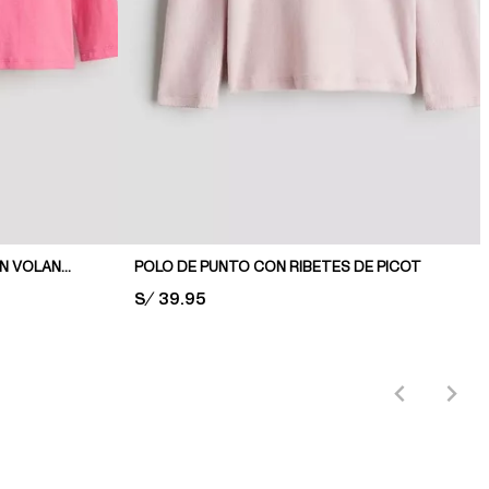
PACK DE 2 POLOS DE PUNTO CON VOLANTES
POLO DE PUNTO CON RIBETES DE PICOT
PRICE:
S/ 39.95