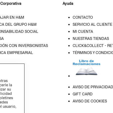
 Corporativa
Ayuda
AJAR EN H&M
CONTACTO
CA DEL GRUPO H&M
SERVICIO AL CLIENTE
ONSABILIDAD SOCIAL
MI CUENTA
SA
NUESTRAS TIENDAS
IÓN CON INVERSIONISTAS
CLICK&COLLECT - RE
ICA EMPRESARIAL
TÉRMINOS Y CONDICI
otras
cerle la
AVISO DE PRIVACIDA
izar su
blicidad
GIFT CARD
oletines
AVISO DE COOKIES
redes
l usuario,