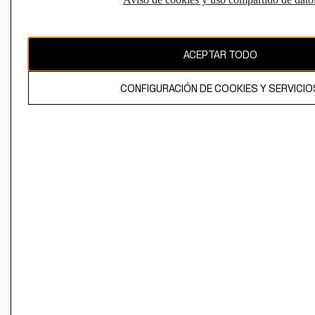
Perú (S/)
CAMBIAR REGIÓN
ACEPTAR TODO
CONFIGURACIÓN DE COOKIES Y SERVICIO
El contenido de esta página web está protegido por copyright y es
propiedad de H&M Hennes & Mauritz AB