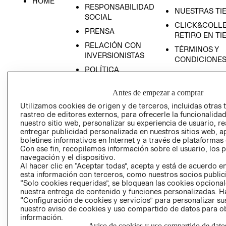
HOME
RESPONSABILIDAD
NUESTRAS TI
SOCIAL
CLICK&COLLE
PRENSA
RETIRO EN TI
RELACIÓN CON
TÉRMINOS Y
INVERSIONISTAS
CONDICIONE
POLÍTICA
EMPRESARIAL
Antes de empezar a comprar
Utilizamos cookies de origen y de terceros, incluidas otras 
rastreo de editores externos, para ofrecerle la funcionalid
nuestro sitio web, personalizar su experiencia de usuario, rea
AVISO DE
entregar publicidad personalizada en nuestros sitios web, a
PRIVACIDAD
boletines informativos en Internet y a través de plataformas
Con ese fin, recopilamos información sobre el usuario, los 
GIFT CARD
navegación y el dispositivo.
Al hacer clic en “Aceptar todas”, acepta y está de acuerdo
AVISO DE COO
esta información con terceros, como nuestros socios publicit
“Solo cookies requeridas”, se bloquean las cookies opcionale
nuestra entrega de contenido y funciones personalizadas. H
“Configuración de cookies y servicios” para personalizar sus
nuestro aviso de cookies y uso compartido de datos para 
información.
Aviso de cookies y uso compartido de dato