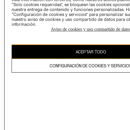
“Solo cookies requeridas”, se bloquean las cookies opcionale
nuestra entrega de contenido y funciones personalizadas. H
Perú (S/)
“Configuración de cookies y servicios” para personalizar sus
nuestro aviso de cookies y uso compartido de datos para 
CAMBIAR REGIÓN
información.
Aviso de cookies y uso compartido de dato
El contenido de esta página web está protegido por copyright y es
propiedad de H&M Hennes & Mauritz AB
ACEPTAR TODO
CONFIGURACIÓN DE COOKIES Y SERVICIO