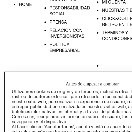
MI CUENTA
HOME
RESPONSABILIDAD
NUESTRAS TI
SOCIAL
CLICK&COLLE
PRENSA
RETIRO EN TI
RELACIÓN CON
TÉRMINOS Y
INVERSIONISTAS
CONDICIONE
POLÍTICA
EMPRESARIAL
AVISO DE
Antes de empezar a comprar
PRIVACIDAD
Utilizamos cookies de origen y de terceros, incluidas otras 
GIFT CARD
rastreo de editores externos, para ofrecerle la funcionalid
AVISO DE COO
nuestro sitio web, personalizar su experiencia de usuario, rea
entregar publicidad personalizada en nuestros sitios web, a
boletines informativos en Internet y a través de plataformas
Con ese fin, recopilamos información sobre el usuario, los 
navegación y el dispositivo.
Al hacer clic en “Aceptar todas”, acepta y está de acuerdo
esta información con terceros, como nuestros socios publicit