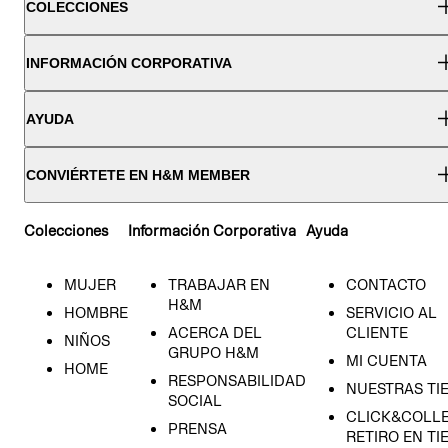
COLECCIONES
INFORMACIÓN CORPORATIVA
AYUDA
CONVIÉRTETE EN H&M MEMBER
Colecciones
Información Corporativa
Ayuda
MUJER
TRABAJAR EN
CONTACTO
H&M
HOMBRE
SERVICIO AL
ACERCA DEL
CLIENTE
NIÑOS
GRUPO H&M
MI CUENTA
HOME
RESPONSABILIDAD
NUESTRAS TI
SOCIAL
CLICK&COLLE
PRENSA
RETIRO EN TI