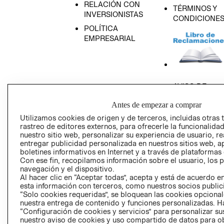
RELACIÓN CON
TÉRMINOS Y
INVERSIONISTAS
CONDICIONE
POLÍTICA
EMPRESARIAL
AVISO DE
PRIVACIDAD
Antes de empezar a comprar
GIFT CARD
Utilizamos cookies de origen y de terceros, incluidas otras 
AVISO DE COO
rastreo de editores externos, para ofrecerle la funcionalid
nuestro sitio web, personalizar su experiencia de usuario, rea
entregar publicidad personalizada en nuestros sitios web, a
boletines informativos en Internet y a través de plataformas
Con ese fin, recopilamos información sobre el usuario, los 
navegación y el dispositivo.
Al hacer clic en “Aceptar todas”, acepta y está de acuerdo
esta información con terceros, como nuestros socios publicit
Perú (S/)
“Solo cookies requeridas”, se bloquean las cookies opcionale
nuestra entrega de contenido y funciones personalizadas. H
“Configuración de cookies y servicios” para personalizar sus
CAMBIAR REGIÓN
nuestro aviso de cookies y uso compartido de datos para 