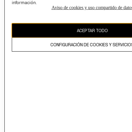
información.
Aviso de cookies y uso compartido de dato
El contenido de esta página web está protegido por copyright y es
propiedad de H&M Hennes & Mauritz AB
ACEPTAR TODO
CONFIGURACIÓN DE COOKIES Y SERVICIO