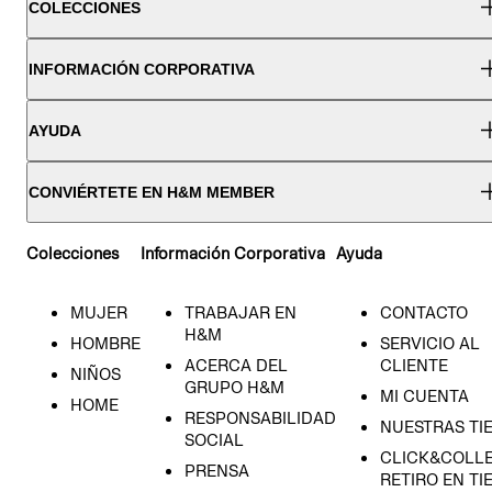
COLECCIONES
INFORMACIÓN CORPORATIVA
AYUDA
CONVIÉRTETE EN H&M MEMBER
Colecciones
Información Corporativa
Ayuda
MUJER
TRABAJAR EN
CONTACTO
H&M
HOMBRE
SERVICIO AL
ACERCA DEL
CLIENTE
NIÑOS
GRUPO H&M
MI CUENTA
HOME
RESPONSABILIDAD
NUESTRAS TI
SOCIAL
CLICK&COLLE
PRENSA
RETIRO EN TI