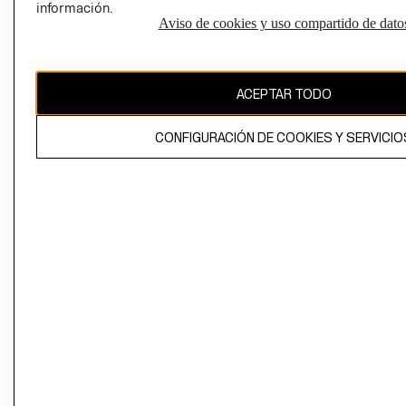
información.
Aviso de cookies y uso compartido de dato
El contenido de esta página web está protegido por copyright y es
propiedad de H&M Hennes & Mauritz AB
ACEPTAR TODO
CONFIGURACIÓN DE COOKIES Y SERVICIO