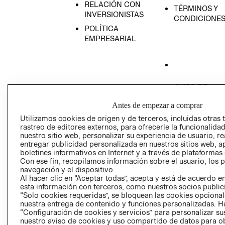
RELACIÓN CON
TÉRMINOS Y
INVERSIONISTAS
CONDICIONE
POLÍTICA
EMPRESARIAL
AVISO DE
PRIVACIDAD
Antes de empezar a comprar
GIFT CARD
Utilizamos cookies de origen y de terceros, incluidas otras 
AVISO DE COO
rastreo de editores externos, para ofrecerle la funcionalid
nuestro sitio web, personalizar su experiencia de usuario, rea
entregar publicidad personalizada en nuestros sitios web, a
boletines informativos en Internet y a través de plataformas
Con ese fin, recopilamos información sobre el usuario, los 
navegación y el dispositivo.
Al hacer clic en “Aceptar todas”, acepta y está de acuerdo
esta información con terceros, como nuestros socios publicit
Perú (S/)
“Solo cookies requeridas”, se bloquean las cookies opcionale
nuestra entrega de contenido y funciones personalizadas. H
“Configuración de cookies y servicios” para personalizar sus
CAMBIAR REGIÓN
nuestro aviso de cookies y uso compartido de datos para 