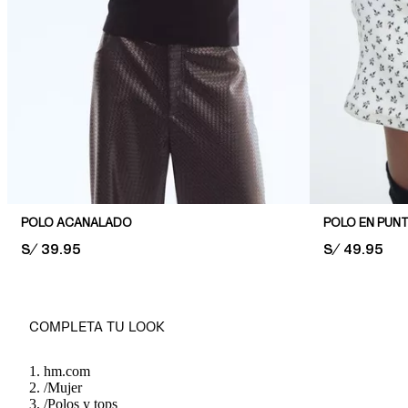
POLO ACANALADO
POLO EN PUN
PRICE:
S/ 39.95
PRICE:
S/ 49.95
COMPLETA TU LOOK
hm.com
/
Mujer
/
Polos y tops