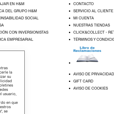
AJAR EN H&M
CONTACTO
CA DEL GRUPO H&M
SERVICIO AL CLIENTE
ONSABILIDAD SOCIAL
MI CUENTA
SA
NUESTRAS TIENDAS
IÓN CON INVERSIONISTAS
CLICK&COLLECT - RE
ICA EMPRESARIAL
TÉRMINOS Y CONDICI
otras
cerle la
AVISO DE PRIVACIDA
izar su
blicidad
GIFT CARD
oletines
AVISO DE COOKIES
redes
l usuario,
erdo en que
estros
”, se