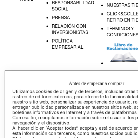
RESPONSABILIDAD
NUESTRAS TI
SOCIAL
CLICK&COLLE
PRENSA
RETIRO EN TI
RELACIÓN CON
TÉRMINOS Y
INVERSIONISTAS
CONDICIONE
POLÍTICA
EMPRESARIAL
AVISO DE
PRIVACIDAD
Antes de empezar a comprar
Utilizamos cookies de origen y de terceros, incluidas otras 
GIFT CARD
rastreo de editores externos, para ofrecerle la funcionalid
AVISO DE COO
nuestro sitio web, personalizar su experiencia de usuario, rea
entregar publicidad personalizada en nuestros sitios web, a
boletines informativos en Internet y a través de plataformas
Con ese fin, recopilamos información sobre el usuario, los 
navegación y el dispositivo.
Al hacer clic en “Aceptar todas”, acepta y está de acuerdo
esta información con terceros, como nuestros socios publicit