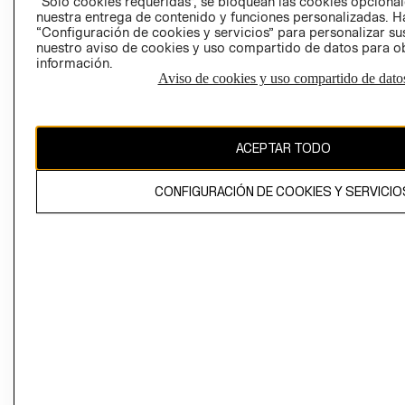
“Solo cookies requeridas”, se bloquean las cookies opcionale
Perú (S/)
nuestra entrega de contenido y funciones personalizadas. H
“Configuración de cookies y servicios” para personalizar sus
CAMBIAR REGIÓN
nuestro aviso de cookies y uso compartido de datos para 
información.
Aviso de cookies y uso compartido de dato
El contenido de esta página web está protegido por copyright y es
propiedad de H&M Hennes & Mauritz AB
ACEPTAR TODO
CONFIGURACIÓN DE COOKIES Y SERVICIO