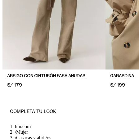
ABRIGO CON CINTURÓN PARA ANUDAR
GABARDINA
PRICE:
S/ 179
PRICE:
S/ 199
COMPLETA TU LOOK
hm.com
/
Mujer
/
Casacas y abrigos