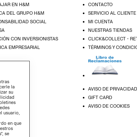
AJAR EN H&M
CONTACTO
CA DEL GRUPO H&M
SERVICIO AL CLIENTE
ONSABILIDAD SOCIAL
MI CUENTA
SA
NUESTRAS TIENDAS
IÓN CON INVERSIONISTAS
CLICK&COLLECT - RE
ICA EMPRESARIAL
TÉRMINOS Y CONDICI
otras
cerle la
AVISO DE PRIVACIDA
izar su
blicidad
GIFT CARD
oletines
AVISO DE COOKIES
redes
l usuario,
erdo en que
estros
”, se