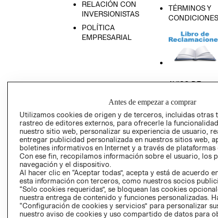
RELACIÓN CON
TÉRMINOS Y
INVERSIONISTAS
CONDICIONE
POLÍTICA
EMPRESARIAL
AVISO DE
PRIVACIDAD
Antes de empezar a comprar
GIFT CARD
Utilizamos cookies de origen y de terceros, incluidas otras 
AVISO DE COO
rastreo de editores externos, para ofrecerle la funcionalid
nuestro sitio web, personalizar su experiencia de usuario, rea
entregar publicidad personalizada en nuestros sitios web, a
boletines informativos en Internet y a través de plataformas
Con ese fin, recopilamos información sobre el usuario, los 
navegación y el dispositivo.
Al hacer clic en “Aceptar todas”, acepta y está de acuerdo
esta información con terceros, como nuestros socios publicit
Perú (S/)
“Solo cookies requeridas”, se bloquean las cookies opcionale
nuestra entrega de contenido y funciones personalizadas. H
“Configuración de cookies y servicios” para personalizar sus
CAMBIAR REGIÓN
nuestro aviso de cookies y uso compartido de datos para 