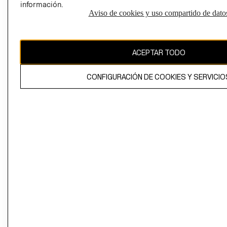
información.
Aviso de cookies y uso compartido de dato
El contenido de esta página web está protegido por copyright y es
propiedad de H&M Hennes & Mauritz AB
ACEPTAR TODO
CONFIGURACIÓN DE COOKIES Y SERVICIO