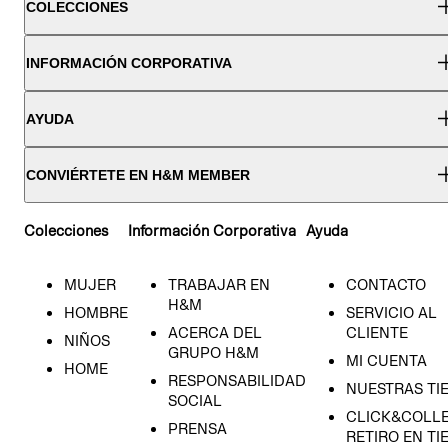
COLECCIONES
INFORMACIÓN CORPORATIVA
AYUDA
CONVIÉRTETE EN H&M MEMBER
Colecciones
Información Corporativa
Ayuda
MUJER
TRABAJAR EN
CONTACTO
H&M
HOMBRE
SERVICIO AL
ACERCA DEL
CLIENTE
NIÑOS
GRUPO H&M
MI CUENTA
HOME
RESPONSABILIDAD
NUESTRAS TI
SOCIAL
CLICK&COLLE
PRENSA
RETIRO EN TI