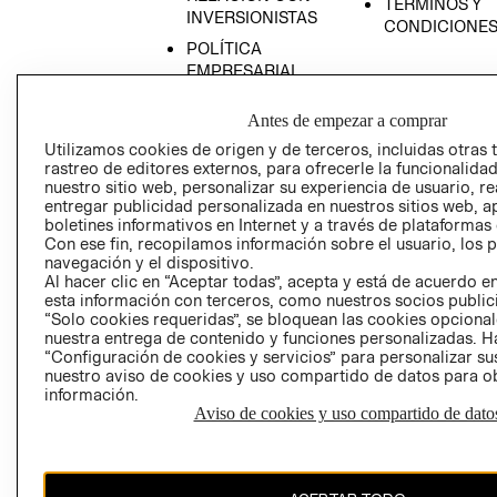
TÉRMINOS Y
INVERSIONISTAS
CONDICIONE
POLÍTICA
EMPRESARIAL
Antes de empezar a comprar
Utilizamos cookies de origen y de terceros, incluidas otras 
rastreo de editores externos, para ofrecerle la funcionalid
AVISO DE
nuestro sitio web, personalizar su experiencia de usuario, rea
PRIVACIDAD
entregar publicidad personalizada en nuestros sitios web, a
boletines informativos en Internet y a través de plataformas
GIFT CARD
Con ese fin, recopilamos información sobre el usuario, los 
AVISO DE COO
navegación y el dispositivo.
Al hacer clic en “Aceptar todas”, acepta y está de acuerdo
esta información con terceros, como nuestros socios publicit
“Solo cookies requeridas”, se bloquean las cookies opcionale
nuestra entrega de contenido y funciones personalizadas. H
“Configuración de cookies y servicios” para personalizar sus
nuestro aviso de cookies y uso compartido de datos para 
información.
Aviso de cookies y uso compartido de dato
Perú (S/)
CAMBIAR REGIÓN