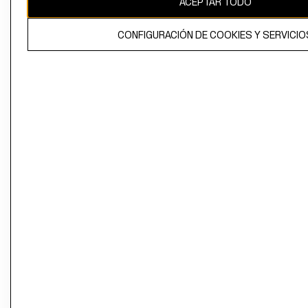
ACEPTAR TODO
CONFIGURACIÓN DE COOKIES Y SERVICIO
El contenido de esta página web está protegido por copyright y es
propiedad de H&M Hennes & Mauritz AB