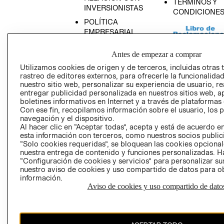
TÉRMINOS Y
INVERSIONISTAS
CONDICIONE
POLÍTICA
EMPRESARIAL
Antes de empezar a comprar
Utilizamos cookies de origen y de terceros, incluidas otras 
rastreo de editores externos, para ofrecerle la funcionalid
AVISO DE
nuestro sitio web, personalizar su experiencia de usuario, rea
PRIVACIDAD
entregar publicidad personalizada en nuestros sitios web, a
boletines informativos en Internet y a través de plataformas
GIFT CARD
Con ese fin, recopilamos información sobre el usuario, los 
AVISO DE COO
navegación y el dispositivo.
Al hacer clic en “Aceptar todas”, acepta y está de acuerdo
esta información con terceros, como nuestros socios publicit
“Solo cookies requeridas”, se bloquean las cookies opcionale
nuestra entrega de contenido y funciones personalizadas. H
“Configuración de cookies y servicios” para personalizar sus
nuestro aviso de cookies y uso compartido de datos para 
información.
Aviso de cookies y uso compartido de dato
Perú (S/)
CAMBIAR REGIÓN