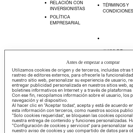
RELACIÓN CON
TÉRMINOS Y
INVERSIONISTAS
CONDICIONE
POLÍTICA
EMPRESARIAL
AVISO DE
PRIVACIDAD
Antes de empezar a comprar
GIFT CARD
Utilizamos cookies de origen y de terceros, incluidas otras 
AVISO DE COO
rastreo de editores externos, para ofrecerle la funcionalid
nuestro sitio web, personalizar su experiencia de usuario, rea
entregar publicidad personalizada en nuestros sitios web, a
boletines informativos en Internet y a través de plataformas
Con ese fin, recopilamos información sobre el usuario, los 
navegación y el dispositivo.
Al hacer clic en “Aceptar todas”, acepta y está de acuerdo
esta información con terceros, como nuestros socios publicit
Perú (S/)
“Solo cookies requeridas”, se bloquean las cookies opcionale
nuestra entrega de contenido y funciones personalizadas. H
“Configuración de cookies y servicios” para personalizar sus
CAMBIAR REGIÓN
nuestro aviso de cookies y uso compartido de datos para 