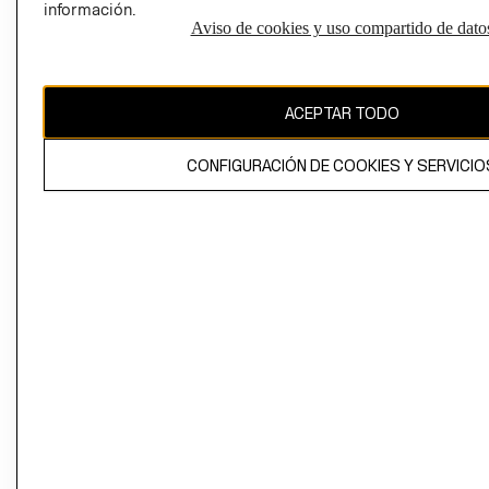
información.
Aviso de cookies y uso compartido de dato
El contenido de esta página web está protegido por copyright y es
propiedad de H&M Hennes & Mauritz AB
ACEPTAR TODO
CONFIGURACIÓN DE COOKIES Y SERVICIO