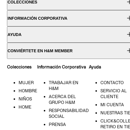
COLECCIONES
INFORMACIÓN CORPORATIVA
AYUDA
CONVIÉRTETE EN H&M MEMBER
Colecciones
Información Corporativa
Ayuda
MUJER
TRABAJAR EN
CONTACTO
H&M
HOMBRE
SERVICIO AL
ACERCA DEL
CLIENTE
NIÑOS
GRUPO H&M
MI CUENTA
HOME
RESPONSABILIDAD
NUESTRAS TI
SOCIAL
CLICK&COLLE
PRENSA
RETIRO EN TI