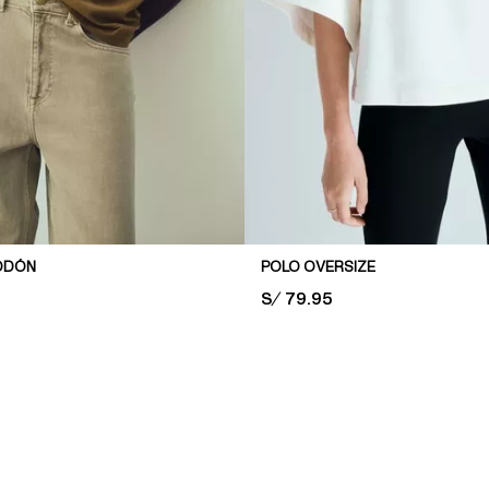
ODÓN
POLO OVERSIZE
PRICE:
S/ 79.95