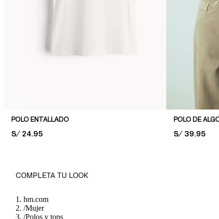
POLO ENTALLADO
POLO DE ALG
PRICE:
S/ 24.95
PRICE:
S/ 39.95
COMPLETA TU LOOK
hm.com
/
Mujer
/
Polos y tops