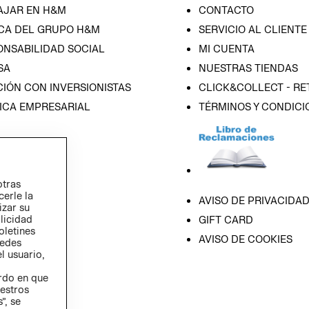
AJAR EN H&M
CONTACTO
CA DEL GRUPO H&M
SERVICIO AL CLIENTE
ONSABILIDAD SOCIAL
MI CUENTA
SA
NUESTRAS TIENDAS
IÓN CON INVERSIONISTAS
CLICK&COLLECT - RE
ICA EMPRESARIAL
TÉRMINOS Y CONDICI
otras
cerle la
AVISO DE PRIVACIDA
izar su
blicidad
GIFT CARD
oletines
AVISO DE COOKIES
redes
l usuario,
erdo en que
estros
”, se