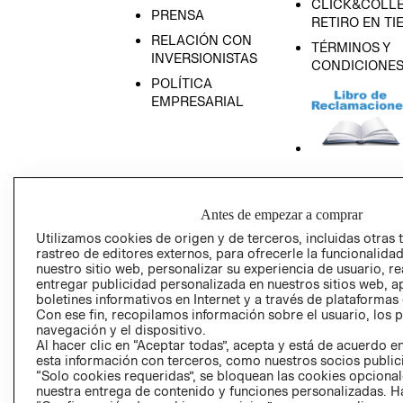
CLICK&COLLE
PRENSA
RETIRO EN TI
RELACIÓN CON
TÉRMINOS Y
INVERSIONISTAS
CONDICIONE
POLÍTICA
EMPRESARIAL
AVISO DE
PRIVACIDAD
Antes de empezar a comprar
GIFT CARD
Utilizamos cookies de origen y de terceros, incluidas otras 
rastreo de editores externos, para ofrecerle la funcionalid
AVISO DE COO
nuestro sitio web, personalizar su experiencia de usuario, rea
entregar publicidad personalizada en nuestros sitios web, a
boletines informativos en Internet y a través de plataformas
Con ese fin, recopilamos información sobre el usuario, los 
navegación y el dispositivo.
Al hacer clic en “Aceptar todas”, acepta y está de acuerdo
esta información con terceros, como nuestros socios publicit
“Solo cookies requeridas”, se bloquean las cookies opcionale
Perú (S/)
nuestra entrega de contenido y funciones personalizadas. H