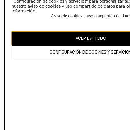
“Configuración de cookies y servicios” para personalizar sus
CAMBIAR REGIÓN
nuestro aviso de cookies y uso compartido de datos para 
información.
Aviso de cookies y uso compartido de dato
El contenido de esta página web está protegido por copyright y es
propiedad de H&M Hennes & Mauritz AB
ACEPTAR TODO
CONFIGURACIÓN DE COOKIES Y SERVICIO