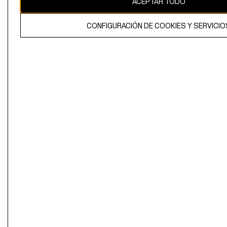
ACEPTAR TODO
CONFIGURACIÓN DE COOKIES Y SERVICIO
El contenido de esta página web está protegido por copyright y es
propiedad de H&M Hennes & Mauritz AB