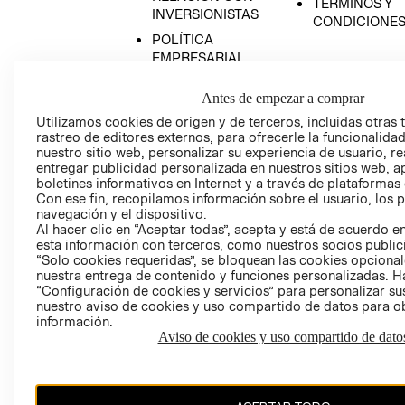
TÉRMINOS Y
INVERSIONISTAS
CONDICIONE
POLÍTICA
EMPRESARIAL
Antes de empezar a comprar
Utilizamos cookies de origen y de terceros, incluidas otras 
rastreo de editores externos, para ofrecerle la funcionalid
AVISO DE
nuestro sitio web, personalizar su experiencia de usuario, rea
PRIVACIDAD
entregar publicidad personalizada en nuestros sitios web, a
boletines informativos en Internet y a través de plataformas
GIFT CARD
Con ese fin, recopilamos información sobre el usuario, los 
AVISO DE COO
navegación y el dispositivo.
Al hacer clic en “Aceptar todas”, acepta y está de acuerdo
esta información con terceros, como nuestros socios publicit
“Solo cookies requeridas”, se bloquean las cookies opcionale
nuestra entrega de contenido y funciones personalizadas. H
“Configuración de cookies y servicios” para personalizar sus
nuestro aviso de cookies y uso compartido de datos para 
información.
Aviso de cookies y uso compartido de dato
Perú (S/)
CAMBIAR REGIÓN