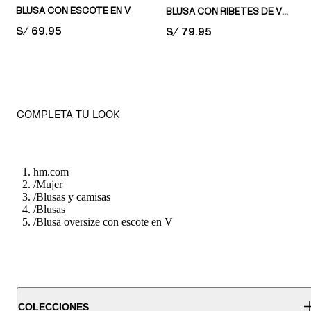
BLUSA CON ESCOTE EN V
BLUSA CON RIBETES DE VOLANTE
PRICE:
S/ 69.95
PRICE:
S/ 79.95
COMPLETA TU LOOK
hm.com
/
Mujer
/
Blusas y camisas
/
Blusas
/
Blusa oversize con escote en V
COLECCIONES