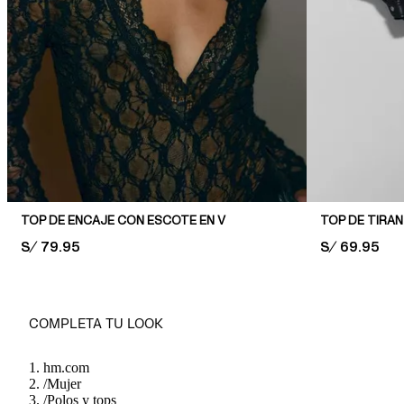
TOP DE ENCAJE CON ESCOTE EN V
TOP DE TIRAN
PRICE:
S/ 79.95
PRICE:
S/ 69.95
COMPLETA TU LOOK
hm.com
/
Mujer
/
Polos y tops