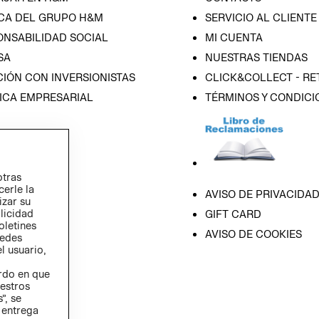
CA DEL GRUPO H&M
SERVICIO AL CLIENTE
ONSABILIDAD SOCIAL
MI CUENTA
SA
NUESTRAS TIENDAS
IÓN CON INVERSIONISTAS
CLICK&COLLECT - RE
ICA EMPRESARIAL
TÉRMINOS Y CONDICI
otras
cerle la
AVISO DE PRIVACIDA
izar su
blicidad
GIFT CARD
oletines
AVISO DE COOKIES
redes
l usuario,
erdo en que
estros
”, se
 entrega