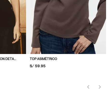
TOP DE TIRANTES ESPAGUETI CON DETALLES DE ENCAJE
TOP ASIMÉTRICO
PRICE:
S/ 59.95