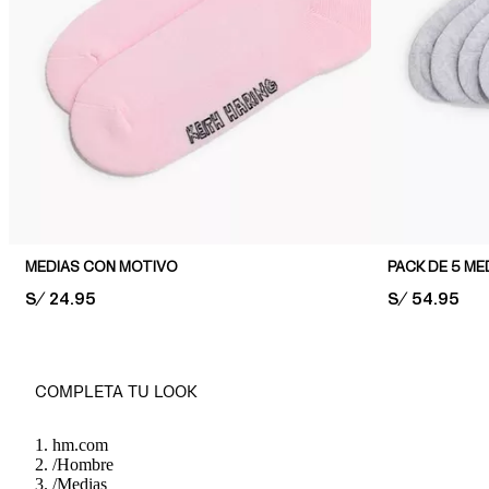
MEDIAS CON MOTIVO
PACK DE 5 ME
PRICE:
S/ 24.95
PRICE:
S/ 54.95
COMPLETA TU LOOK
hm.com
/
Hombre
/
Medias