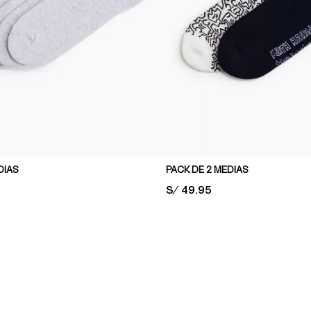
DIAS
PACK DE 2 MEDIAS
PRICE:
S/ 49.95