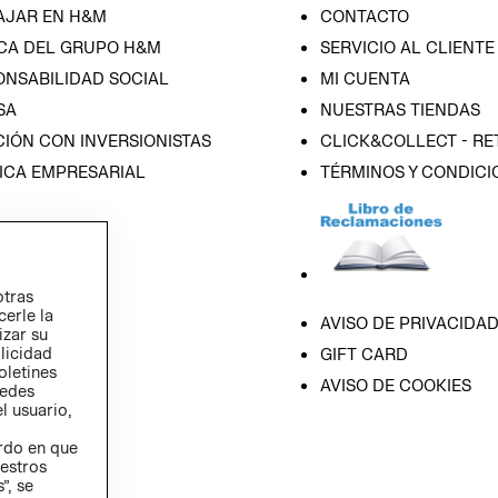
AJAR EN H&M
CONTACTO
CA DEL GRUPO H&M
SERVICIO AL CLIENTE
ONSABILIDAD SOCIAL
MI CUENTA
SA
NUESTRAS TIENDAS
IÓN CON INVERSIONISTAS
CLICK&COLLECT - RE
ICA EMPRESARIAL
TÉRMINOS Y CONDICI
otras
cerle la
AVISO DE PRIVACIDA
izar su
blicidad
GIFT CARD
oletines
AVISO DE COOKIES
redes
l usuario,
erdo en que
estros
”, se