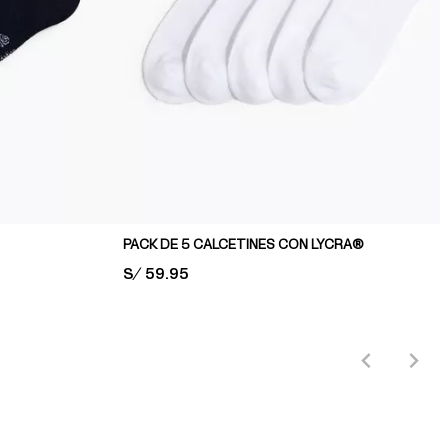
PACK DE 5 CALCETINES CON LYCRA®
PRICE:
S/ 59.95